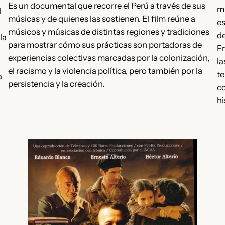
Es un documental que recorre el Perú a través de sus
mi
l
músicas y de quienes las sostienen. El film reúne a
es
músicos y músicas de distintas regiones y tradiciones
de
la
para mostrar cómo sus prácticas son portadoras de
Fr
experiencias colectivas marcadas por la colonización,
la
el racismo y la violencia política, pero también por la
te
a
persistencia y la creación.
co
hi