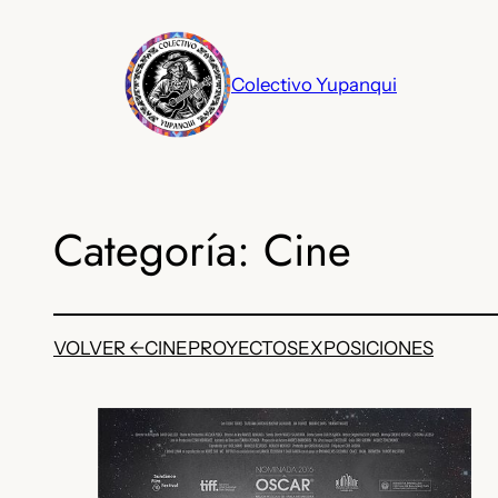
Saltar
al
contenido
Colectivo Yupanqui
Categoría: Cine
VOLVER ←
CINE
PROYECTOS
EXPOSICIONES