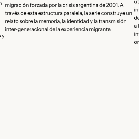
ut
n
migración forzada por la crisis argentina de 2001. A
ir
través de esta estructura paralela, la serie construye un
de
relato sobre la memoria, la identidad y la transmisión
a 
inter-generacional de la experiencia migrante.
in
 y
or