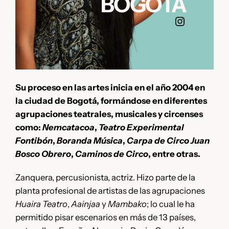
BOGOTÁ
Claudia Casteblanco
Su proceso en las artes inicia en el año 2004 en
la ciudad de Bogotá, formándose en diferentes
agrupaciones teatrales, musicales y circenses
como:
Nemcatacoa
,
Teatro Experimental
Fontibón
,
Boranda Música
,
Carpa de Circo Juan
Bosco Obrero
,
Caminos de Circo
, entre otras.
Zanquera, percusionista, actriz. Hizo parte de la
planta profesional de artistas de las agrupaciones
Huaira Teatro
,
Aainjaa
y
Mambako
; lo cual le ha
permitido pisar escenarios en más de 13 países,