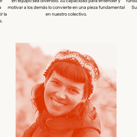
el
en equipo sea divertido. Su capacidad para entender y
fund
a
motivar a los demás lo convierte en una pieza fundamental
Su
r la
en nuestro colectivo.
s.